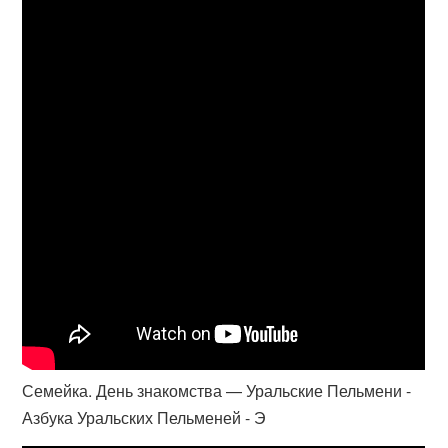
Семейка. День знакомства — Уральские Пельмени -
Азбука Уральских Пельменей - Э