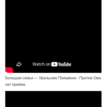
Большая семья — Уральские Пельмени - Против Ома
нет приёма