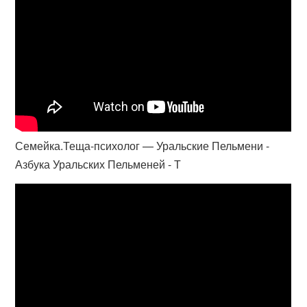
Семейка.Теща-психолог — Уральские Пельмени -
Азбука Уральских Пельменей - Т