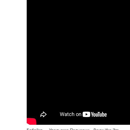
Бабайка — Уральские Пельмени - Люди Икс Эль