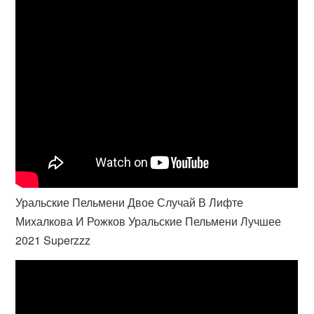
Уральские Пельмени Двое Случай В Лифте
Михалкова И Рожков Уральские Пельмени Лучшее
2021 Superzzz