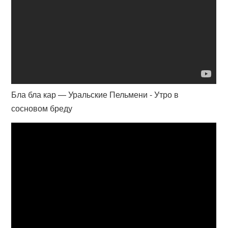
Бла бла кар — Уральские Пельмени - Утро в
сосновом бреду