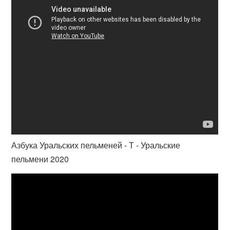
Азбука Уральских пельменей - Т - Уральские
пельмени 2020