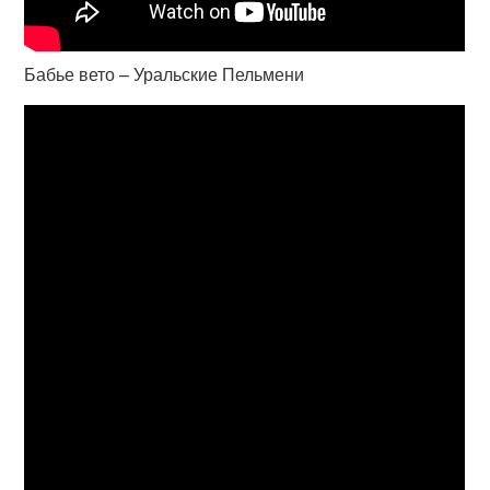
Бабье вето – Уральские Пельмени