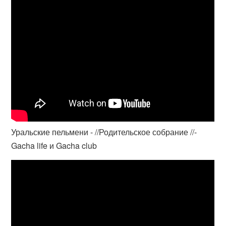
Уральские пельмени - //Родительское собрание //-
Gacha life и Gacha club