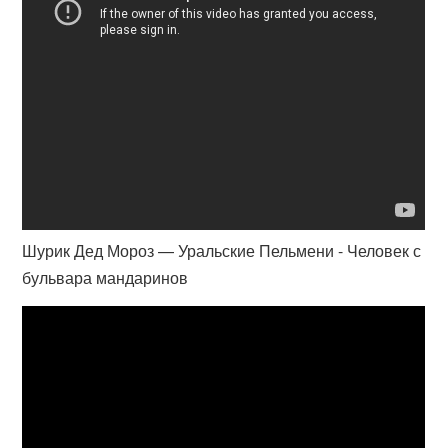
Шурик Дед Мороз — Уральские Пельмени - Человек с
бульвара мандаринов