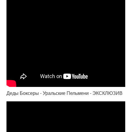
Деды Боксеры - Уральские Пельмени - ЭКСКЛЮЗИВ