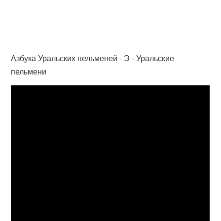
Азбука Уральских пельменей - Э - Уральские
пельмени