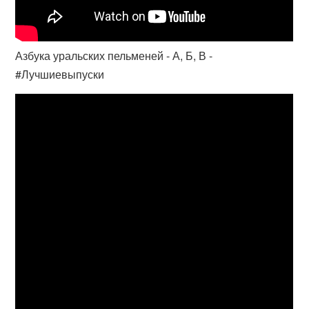
Азбука уральских пельменей - А, Б, В -
#Лучшиевыпуски