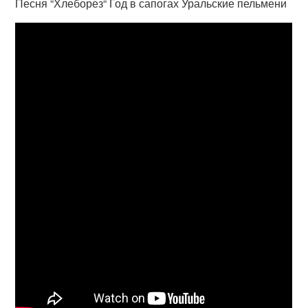
Песня “Хлеборез“ Год в сапогах Уральские пельмени