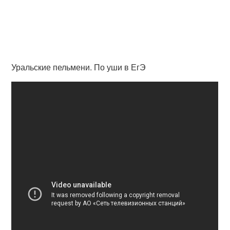
Уральские пельмени. По уши в ЕгЭ