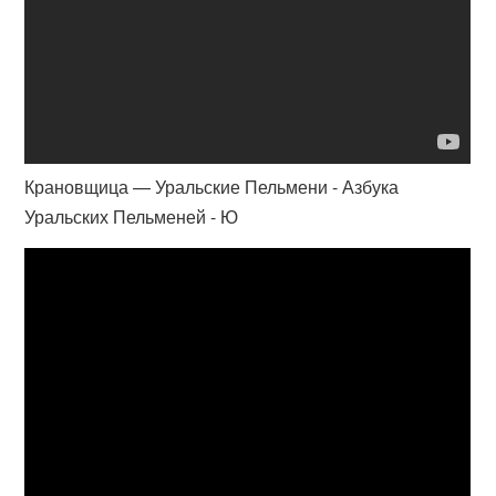
Крановщица — Уральские Пельмени - Азбука
Уральских Пельменей - Ю