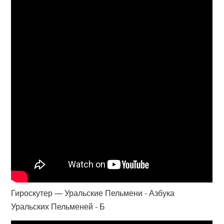
Гироскутер — Уральские Пельмени - Азбука
Уральских Пельменей - Б