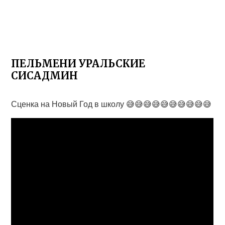
ПЕЛЬМЕНИ УРАЛЬСКИЕ
СИСАДМИН
Сценка на Новый Год в школу 😅😅😅😅😅😅😅😅😅😅