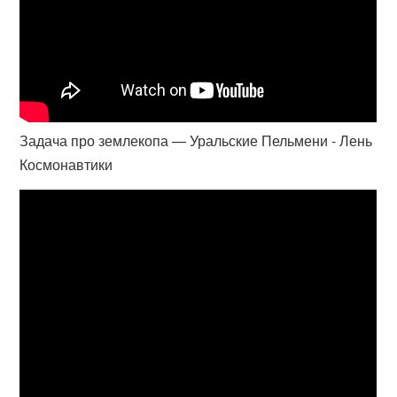
Задача про землекопа — Уральские Пельмени - Лень
Космонавтики