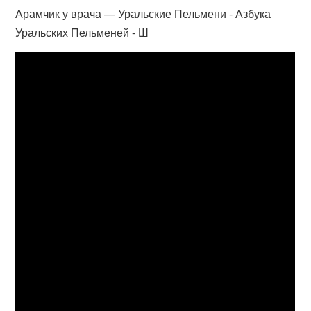
Арамчик у врача — Уральские Пельмени - Азбука
Уральских Пельменей - Ш