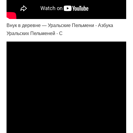
Внук в деревне — Уральские Пельмени - Азбука
Уральских Пельменей - С