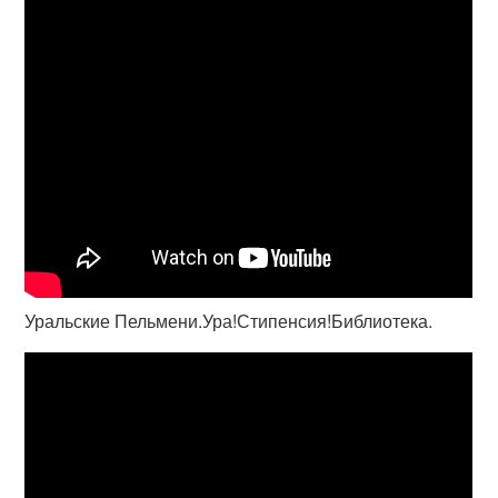
Уральские Пельмени.Ура!Стипенсия!Библиотека.