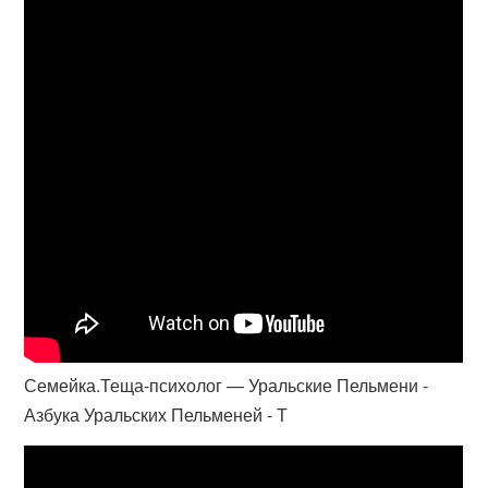
Семейка.Теща-психолог — Уральские Пельмени -
Азбука Уральских Пельменей - Т