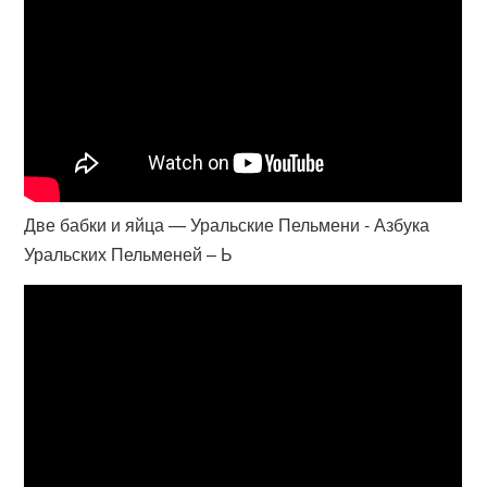
Две бабки и яйца — Уральские Пельмени - Азбука
Уральских Пельменей – Ь