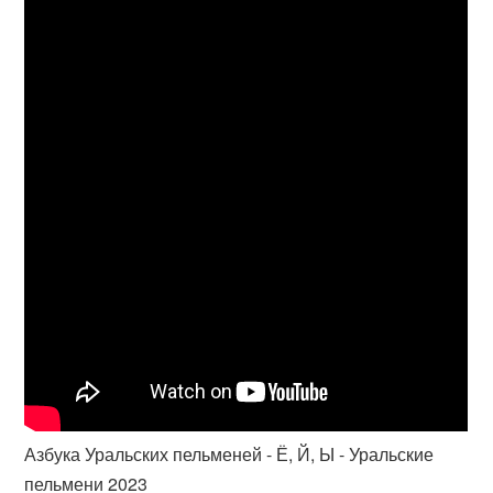
Азбука Уральских пельменей - Ё, Й, Ы - Уральские
пельмени 2023