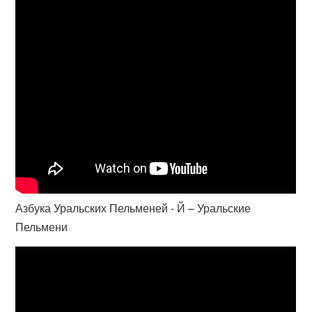
Азбука Уральских Пельменей - Й – Уральские
Пельмени