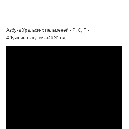
Азбука Уральских пельменей - Р, С, Т -
#Лучшиевыпускиза2020год