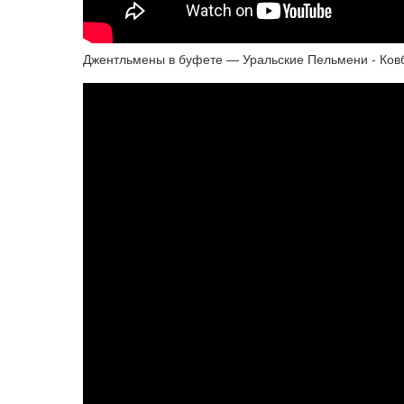
Джентльмены в буфете — Уральские Пельмени - Ковб