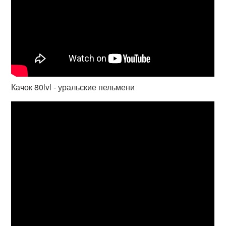
Качок 80lvl - уральские пельмени