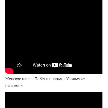
Женское щас я! Побег из тюрьмы Уральские
пельмени