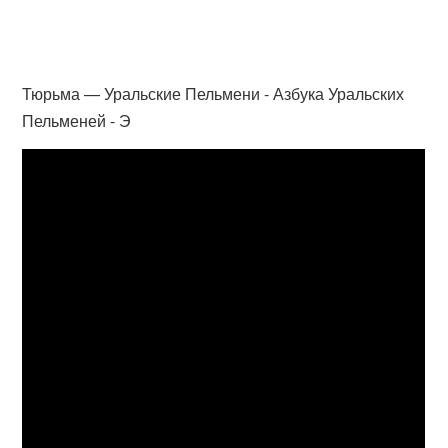
Тюрьма — Уральские Пельмени - Азбука Уральских
Пельменей - Э