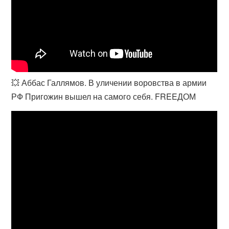
💥 Аббас Галлямов. В уличении воровства в армии
РФ Пригожин вышел на самого себя. FREEДОМ