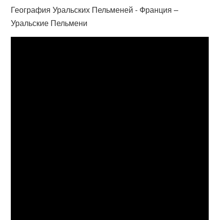
География Уральских Пельменей - Франция –
Уральские Пельмени