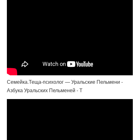
Семейка.Теща-психолог — Уральские Пельмени -
Азбука Уральских Пельменей - Т