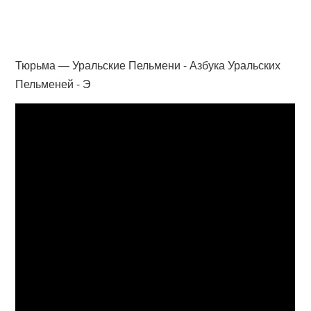
Тюрьма — Уральские Пельмени - Азбука Уральских
Пельменей - Э