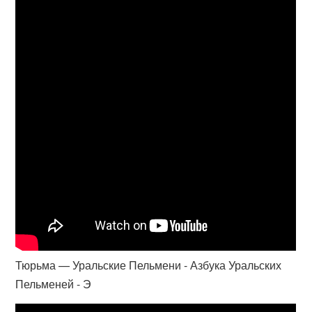
Тюрьма — Уральские Пельмени - Азбука Уральских
Пельменей - Э