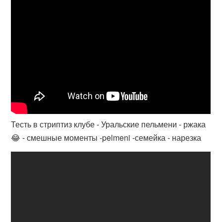
Тесть в стриптиз клубе - Уральские пельмени - ржака
😂 - смешные моменты -pelmeni -семейка - нарезка