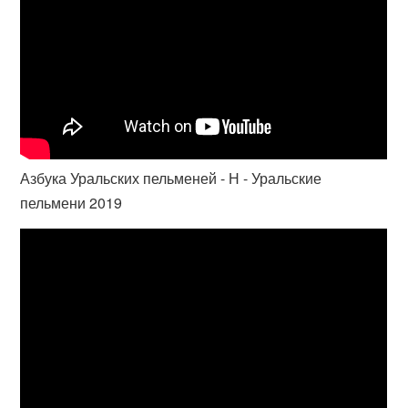
Азбука Уральских пельменей - Н - Уральские
пельмени 2019