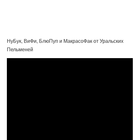
НуБук, ВиФи, БлюПуп и МакрасоФак от Уральских
Пельменей