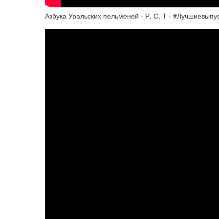
Азбука Уральских пельменей - Р, С, Т - #Лучшиевыпу