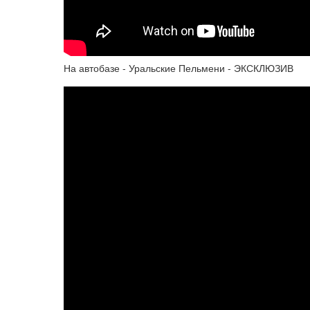
На автобазе - Уральские Пельмени - ЭКСКЛЮЗИВ