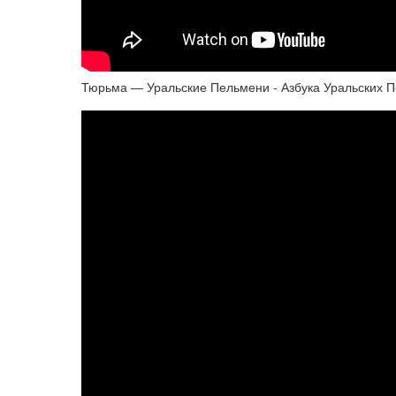
Тюрьма — Уральские Пельмени - Азбука Уральских П