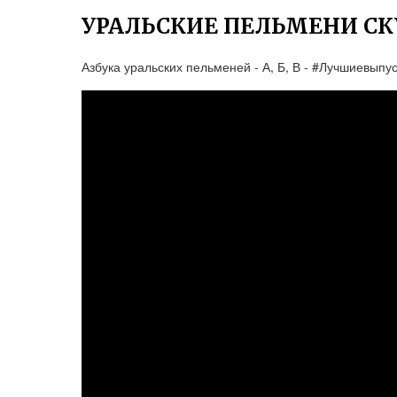
УРАЛЬСКИЕ ПЕЛЬМЕНИ СК
Азбука уральских пельменей - А, Б, В - #Лучшиевыпу