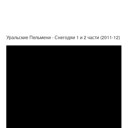
Уральские Пельмени - Снегодяи 1 и 2 части (2011-12)