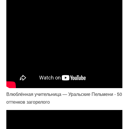
Влюблённая учительница — Уральские Пельмени - 50
оттенков загорелого