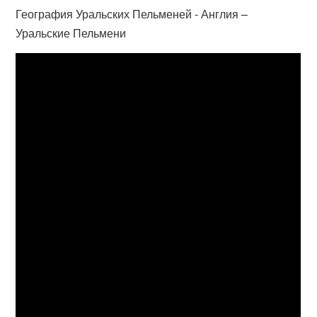
География Уральских Пельменей - Англия –
Уральские Пельмени