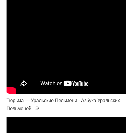
Тюрьма — Уральские Пельмени - Азбука Уральских
Пельменей - Э