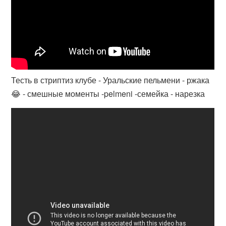
Тесть в стриптиз клубе - Уральские пельмени - ржака
😂 - смешные моменты -pelmeni -семейка - нарезка