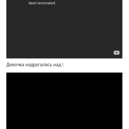
Девочка надругалась над \