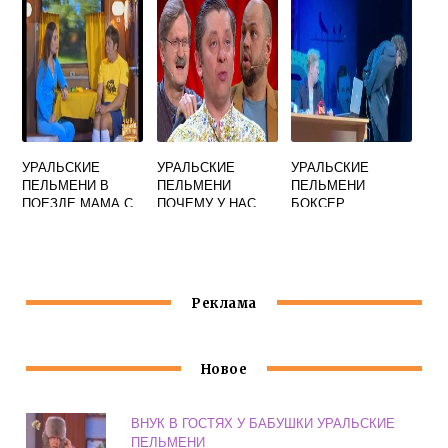
СМОТРЕТЬ
БЕСПЛАТНО
УРАЛЬСКИЕ
УРАЛЬСКИЕ
УРАЛЬСКИЕ
ПЕЛЬМЕНИ В
ПЕЛЬМЕНИ
ПЕЛЬМЕНИ
ПОЕЗДЕ МАМА С
ПОЧЕМУ У НАС
БОКСЕР
СЫНОМ
СТРАНА ТАКАЯ
МЯСНИКОВ
БОЛЬШАЯ
ПОБИТЫЙ
Реклама
Новое
ВНУК В ГОСТЯХ У БАБУШКИ УРАЛЬСКИЕ
ПЕЛЬМЕНИ