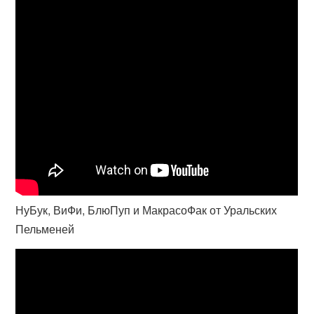
НуБук, ВиФи, БлюПуп и МакрасоФак от Уральских
Пельменей