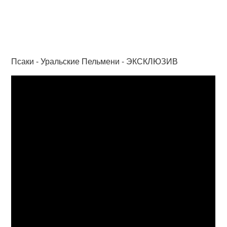
Псаки - Уральские Пельмени - ЭКСКЛЮЗИВ