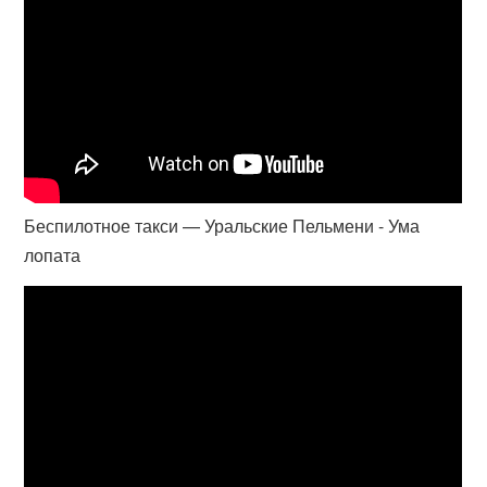
Беспилотное такси — Уральские Пельмени - Ума
лопата