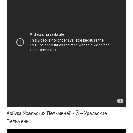
Азбука Уральских Пельменей - Й – Уральские
Пельмени