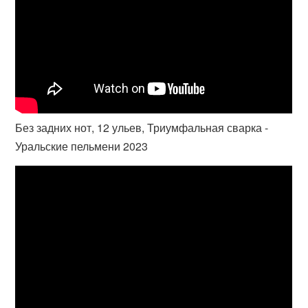
Без задних нот, 12 ульев, Триумфальная сварка -
Уральские пельмени 2023