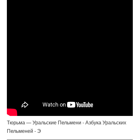
Тюрьма — Уральские Пельмени - Азбука Уральских
Пельменей - Э