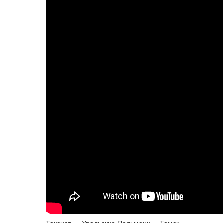
Таксист — Уральские Пельмени —Томск