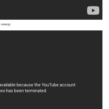
й юмор