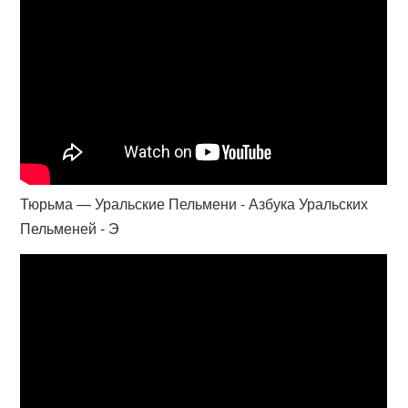
Тюрьма — Уральские Пельмени - Азбука Уральских
Пельменей - Э