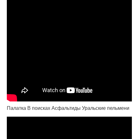
Палатка В поисках Асфальтиды Уральские пельмени