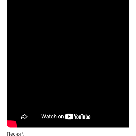
Песня \