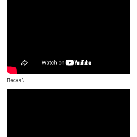
Песня \