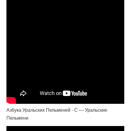
Азбука Уральских Пельменей - С — Уральские
Пельмени