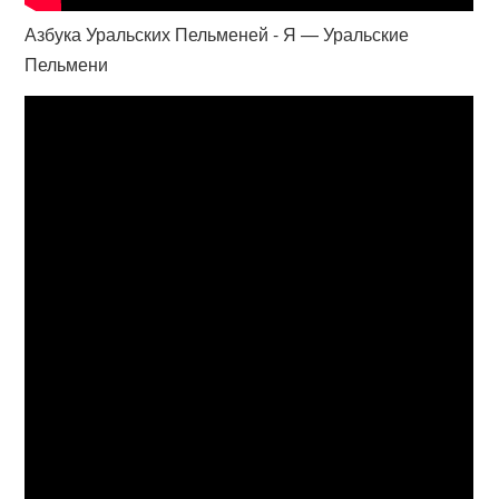
Азбука Уральских Пельменей - Я — Уральские
Пельмени